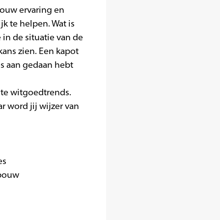
 jouw ervaring en
k te helpen. Wat is
in de situatie van de
kans zien. Een kapot
les aan gedaan hebt
ste witgoedtrends.
r word jij wijzer van
es
nbouw