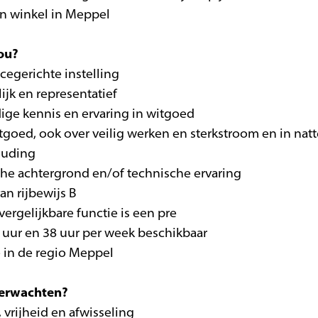
en winkel in Meppel
ou?
icegerichte instelling
lijk en representatief
ige kennis en ervaring in witgoed
witgoed, ook over veilig werken en sterkstroom en in nat
ouding
che achtergrond en/of technische ervaring
van rijbewijs B
vergelijkbare functie is een pre
2 uur en 38 uur per week beschikbaar
e in de regio Meppel
verwachten?
, vrijheid en afwisseling