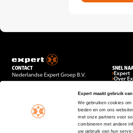
CONTACT
SNEL NA
Expert
Nederlandse Expert Groep B.V.
Over Ex
Gildenstraat 7
Ervarin
Ondern
3861 RG Nijkerk
Expert maakt gebruik van
Open sol
VOLG ONS
Contac
We gebruiken cookies om c
Facebook
Bekijk 
Instagram
bieden en om ons websitev
YouTube
met onze partners voor so
LinkedIn
combineren met andere inf
uw gebruik van hun servic