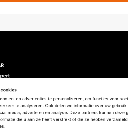
AR
pert
gen
emen met Expert
 cookies
licitaties
t
ontent en advertenties te personaliseren, om functies voor soci
vacatures
erkeer te analyseren. Ook delen we informatie over uw gebruik 
cial media, adverteren en analyse. Deze partners kunnen deze
ormatie die u aan ze heeft verstrekt of die ze hebben verzameld
es.