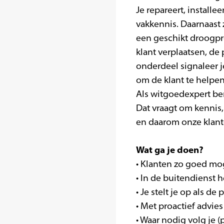
Je repareert, installe
vakkennis. Daarnaast z
een geschikt droogpro
klant verplaatsen, de
onderdeel signaleer je
om de klant te helpen
Als witgoedexpert ben
Dat vraagt om kennis, 
en daarom onze klant
Wat ga je doen?
• Klanten zo goed mo
• In de buitendienst h
• Je stelt je op als d
• Met proactief advi
• Waar nodig volg je (