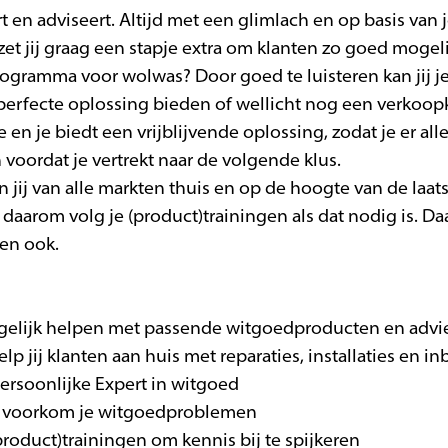
ert en adviseert. Altijd met een glimlach en op basis van
et jij graag een stapje extra om klanten zo goed mogelij
gramma voor wolwas? Door goed te luisteren kan jij je 
 perfecte oplossing bieden of wellicht nog een verkoop
 en je biedt een vrijblijvende oplossing, zodat je er al
 voordat je vertrekt naar de volgende klus.
 jij van alle markten thuis en op de hoogte van de laat
daarom volg je (product)trainingen als dat nodig is. Daa
en ook.
gelijk helpen met passende witgoedproducten en advi
elp jij klanten aan huis met reparaties, installaties en i
e persoonlijke Expert in witgoed
es voorkom je witgoedproblemen
product)trainingen om kennis bij te spijkeren