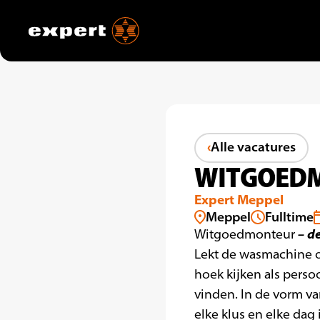
Alle vacatures
WITGOED
Expert Meppel
Meppel
Fulltime
– d
Witgoedmonteur
Lekt de wasmachine of
hoek kijken als perso
vinden. In de vorm va
elke klus en elke dag 