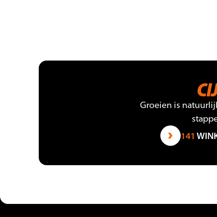
CI
Groeien is natuurlij
stappe
141
WINK