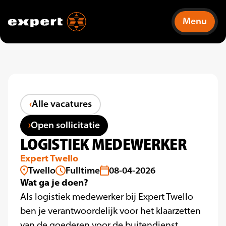
Menu
Alle vacatures
Open sollicitatie
LOGISTIEK MEDEWERKER
Expert Twello
Twello
Fulltime
08-04-2026
Wat ga je doen?
Als logistiek medewerker bij Expert Twello
ben je verantwoordelijk voor het klaarzetten
van de goederen voor de buitendienst,