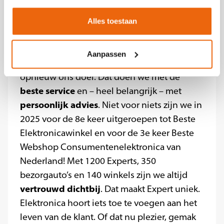
klanten blij te maken.
Alles toestaan
Expert is een landelijke organisatie met 140
winkels én
een webshop
in home-
Aanpassen
elektronica. Klanten blij maken is elke dag
opnieuw ons doel. Dat doen we met de
beste service
en – heel belangrijk – met
persoonlijk advies
. Niet voor niets zijn we in
2025 voor de 8e keer uitgeroepen tot Beste
Elektronicawinkel en voor de 3e keer Beste
Webshop Consumentenelektronica van
Nederland! Met 1200 Experts, 350
bezorgauto’s en 140 winkels zijn we altijd
vertrouwd dichtbij
. Dat maakt Expert uniek.
Elektronica hoort iets toe te voegen aan het
leven van de klant. Of dat nu plezier, gemak