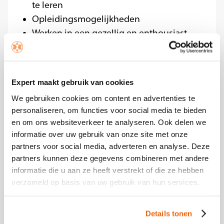
te leren
Opleidingsmogelijkheden
Werken in een gezellig en enthousiast
team
Je profiteert van korting op producten
Expert maakt gebruik van cookies
Kom jij het maken bij Expert?
We gebruiken cookies om content en advertenties te
Ben jij enthousiast geworden? Solliciteer dan
personaliseren, om functies voor social media te bieden
op deze functie.
en om ons websiteverkeer te analyseren. Ook delen we
informatie over uw gebruik van onze site met onze
Over Expert
partners voor social media, adverteren en analyse. Deze
partners kunnen deze gegevens combineren met andere
Expert is een toonaangevende winkelketen
informatie die u aan ze heeft verstrekt of die ze hebben
op het gebied van home-elektronica. En niet
verzameld op basis van uw gebruik van hun services.
zomaar eentje. Bij Expert kun je zorgeloos
winkelen. Wij willen adviseren, helpen en
Details tonen
inspireren. Het zit in het DNA van Expert om