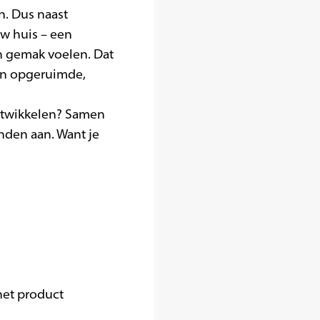
n. Dus naast
uw huis – een
n gemak voelen. Dat
een opgeruimde,
ontwikkelen? Samen
nden aan. Want je
 het product