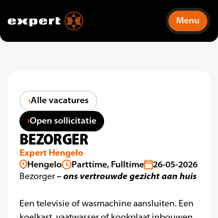
Menu
Alle vacatures
Open sollicitatie
BEZORGER
Expert Hengelo
Hengelo
Parttime, Fulltime
26-05-2026
– ons vertrouwde gezicht aan huis
Bezorger
Een televisie of wasmachine aansluiten. Een
koelkast, vaatwasser of kookplaat inbouwen