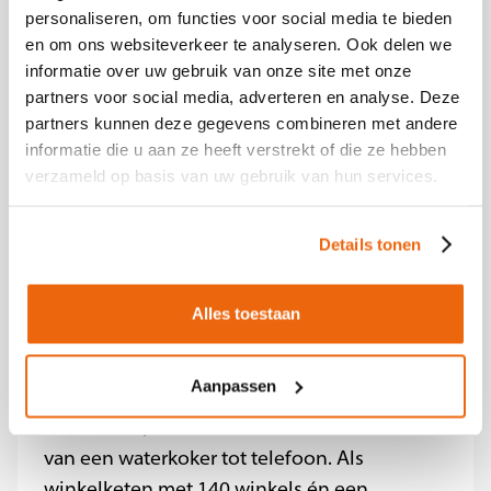
personaliseren, om functies voor social media te bieden
• Ruimte om jezelf te ontwikkelen en veel te
en om ons websiteverkeer te analyseren. Ook delen we
leren (altijd mogelijk)
informatie over uw gebruik van onze site met onze
• Online en offline opleidingsmogelijkheden
partners voor social media, adverteren en analyse. Deze
• Wij hebben onze visie en drive en zijn graag
partners kunnen deze gegevens combineren met andere
informatie die u aan ze heeft verstrekt of die ze hebben
zichtbaar, bouwen aan nieuwe
verzameld op basis van uw gebruik van hun services.
ontwikkelingen
• Korting op producten uit ons assortiment
Details tonen
Meegroeien met de Beste
Elektronicawinkel van Nederland?
Alles toestaan
Solliciteer nu
Aanpassen
Over Expert
Iedereen koopt en gebruikt
elektronica, van een wasmachine tot TV en
van een waterkoker tot telefoon. Als
winkelketen met 140 winkels én een