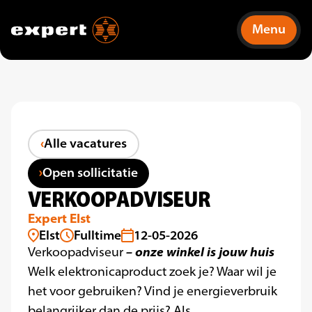
Menu
Alle vacatures
Open sollicitatie
VERKOOPADVISEUR
Expert Elst
Elst
Fulltime
12-05-2026
– onze winkel is jouw huis
Verkoopadviseur
Welk elektronicaproduct zoek je? Waar wil je
het voor gebruiken? Vind je energieverbruik
belangrijker dan de prijs? Als