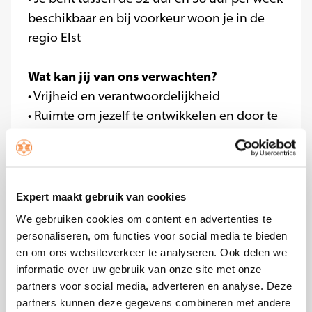
beschikbaar en bij voorkeur woon je in de
regio Elst
Wat kan jij van ons verwachten?
• Vrijheid en verantwoordelijkheid
• Ruimte om jezelf te ontwikkelen en door te
groeien
• Opleidingsmogelijkheden
• Een marktconform salaris op basis van je
werkervaring
Expert maakt gebruik van cookies
• Goede secundaire arbeidsvoorwaarden
We gebruiken cookies om content en advertenties te
• Werken in een compact, enthousiast team
personaliseren, om functies voor social media te bieden
waar jouw inbreng het verschil maakt
en om ons websiteverkeer te analyseren. Ook delen we
informatie over uw gebruik van onze site met onze
• Korting op producten uit ons assortiment
partners voor social media, adverteren en analyse. Deze
partners kunnen deze gegevens combineren met andere
Meegroeien met de Beste