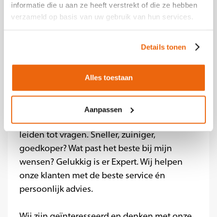
informatie die u aan ze heeft verstrekt of die ze hebben
Elektronicawinkel van Nederland?
verzameld op basis van uw gebruik van hun services.
Solliciteer nu
Details tonen
Over Expert
Iedereen koopt en gebruikt
elektronica, van een wasmachine tot TV en
Alles toestaan
van een waterkoker tot telefoon. Als
winkelketen met 140 winkels én een
webshop in consumentenelektronica bieden
Aanpassen
we onze klanten een ruime keuze. Die keuzes
leiden tot vragen. Sneller, zuiniger,
goedkoper? Wat past het beste bij mijn
wensen? Gelukkig is er Expert. Wij helpen
onze klanten met de beste service én
persoonlijk advies.
Wij zijn geïnteresseerd en denken met onze