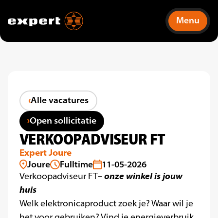
Menu
Alle vacatures
Open sollicitatie
VERKOOPADVISEUR FT
Expert Joure
Joure
Fulltime
11-05-2026
– onze winkel is jouw
Verkoopadviseur FT
huis
Welk elektronicaproduct zoek je? Waar wil je
het voor gebruiken? Vind je energieverbruik