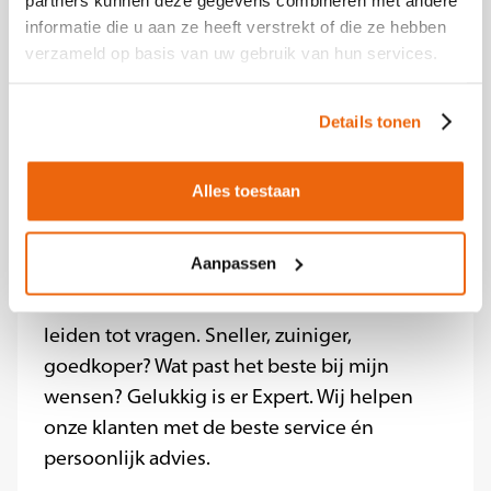
Meegroeien met de Beste
informatie die u aan ze heeft verstrekt of die ze hebben
verzameld op basis van uw gebruik van hun services.
Elektronicawinkel van Nederland?
Solliciteer nu
Details tonen
Over Expert
Iedereen koopt en gebruikt
elektronica, van een wasmachine tot TV en
Alles toestaan
van een waterkoker tot telefoon. Als
winkelketen met 140 winkels én een
Aanpassen
webshop in consumentenelektronica bieden
we onze klanten een ruime keuze. Die keuzes
leiden tot vragen. Sneller, zuiniger,
goedkoper? Wat past het beste bij mijn
wensen? Gelukkig is er Expert. Wij helpen
onze klanten met de beste service én
persoonlijk advies.