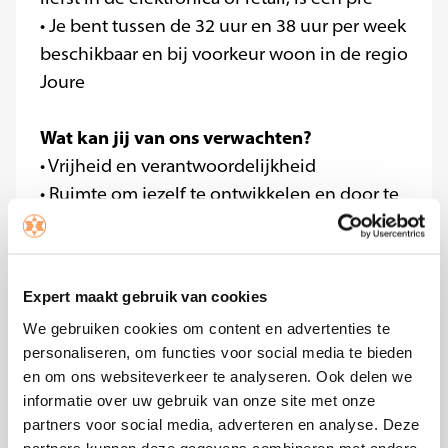
• Je bent tussen de 32 uur en 38 uur per week
beschikbaar en bij voorkeur woon in de regio
Joure
Wat kan jij van ons verwachten?
• Vrijheid en verantwoordelijkheid
• Ruimte om jezelf te ontwikkelen en door te
groeien
• Opleidingsmogelijkheden
• Een marktconform salaris op basis van je
Expert maakt gebruik van cookies
werkervaring
We gebruiken cookies om content en advertenties te
• Goede secundaire arbeidsvoorwaarden
personaliseren, om functies voor social media te bieden
• Werken in een compact, enthousiast team
en om ons websiteverkeer te analyseren. Ook delen we
waar jouw inbreng het verschil maakt
informatie over uw gebruik van onze site met onze
• Korting op producten uit ons assortiment
partners voor social media, adverteren en analyse. Deze
partners kunnen deze gegevens combineren met andere