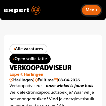
Menu
Alle vacatures
Open sollicitatie
VERKOOPADVISEUR
Expert Harlingen
Harlingen
Fulltime
08-04-2026
– onze winkel is jouw huis
Verkoopadviseur
Welk elektronicaproduct zoek je? Waar wil je
het voor gebruiken? Vind je energieverbruik
belangrijker dan de prijs? Als