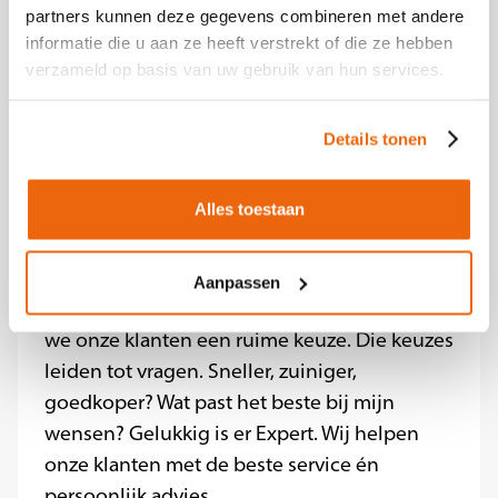
partners kunnen deze gegevens combineren met andere
informatie die u aan ze heeft verstrekt of die ze hebben
Meegroeien met de Beste
verzameld op basis van uw gebruik van hun services.
Elektronicawinkel van Nederland?
Solliciteer nu
Details tonen
Over Expert
Iedereen koopt en gebruikt
Alles toestaan
elektronica, van een wasmachine tot TV en
van een waterkoker tot telefoon. Als
winkelketen met 140 winkels én een
Aanpassen
webshop in consumentenelektronica bieden
we onze klanten een ruime keuze. Die keuzes
leiden tot vragen. Sneller, zuiniger,
goedkoper? Wat past het beste bij mijn
wensen? Gelukkig is er Expert. Wij helpen
onze klanten met de beste service én
persoonlijk advies.