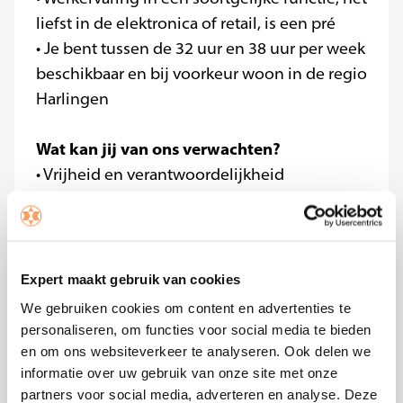
liefst in de elektronica of retail, is een pré
• Je bent tussen de 32 uur en 38 uur
per week
beschikbaar en bij voorkeur woon in de regio
Harlingen
Wat kan jij van ons verwachten?
• Vrijheid en verantwoordelijkheid
• Ruimte om jezelf te ontwikkelen en door te
groeien
• Opleidingsmogelijkheden
• Een marktconform salaris op basis van je
Expert maakt gebruik van cookies
werkervaring
We gebruiken cookies om content en advertenties te
• Goede secundaire arbeidsvoorwaarden
personaliseren, om functies voor social media te bieden
• Werken in een compact, enthousiast team
en om ons websiteverkeer te analyseren. Ook delen we
informatie over uw gebruik van onze site met onze
waar jouw inbreng het verschil maakt
partners voor social media, adverteren en analyse. Deze
• Korting op producten uit ons assortiment