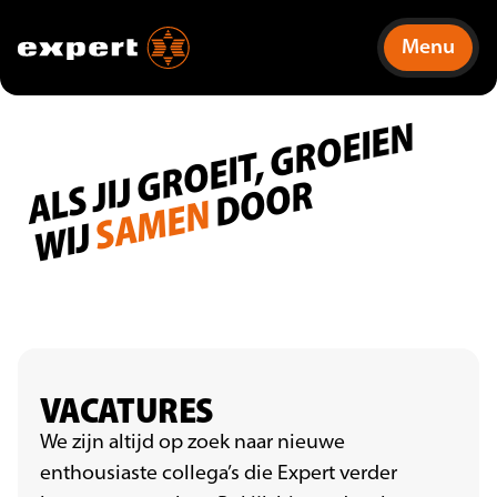
Menu
A
L
S
JI
J
G
R
O
EI
T,
G
R
O
EI
E
N
WI
DOOR
SAMEN
J
VACATURES
We zijn altijd op zoek naar nieuwe
enthousiaste collega’s die Expert verder