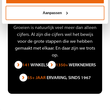
CIJFERS
WAAR WE TROTS
Aanpassen
OP ZIJN
Groeien is natuurlijk veel meer dan alleen
cijfers. Al zijn die cijfers wel het bewijs
voor de grote stappen die we hebben
gemaakt met elkaar. En daar zijn we trots
op.
141
WINKELS
1350+
WERKNEMERS
55+ JAAR
ERVARING, SINDS 1967