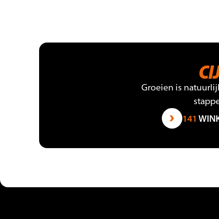
CI
Groeien is natuurlij
stappe
141
WINK