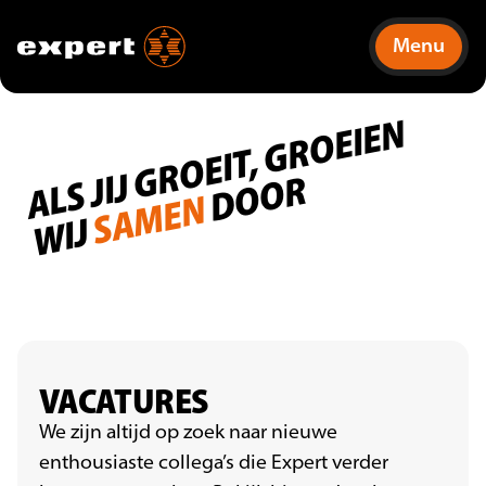
Menu
A
L
S
JI
J
G
R
O
EI
T,
G
R
O
EI
E
N
WI
DOOR
SAMEN
J
VACATURES
We zijn altijd op zoek naar nieuwe
enthousiaste collega’s die Expert verder