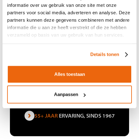
informatie over uw gebruik van onze site met onze
partners voor social media, adverteren en analyse. Deze
partners kunnen deze gegevens combineren met andere
informatie die u aan ze heeft verstrekt of die ze hebben
CIJFERS
WAAR WE TROTS
verzameld op basis van uw gebruik van hun services.
OP ZIJN
Groeien is natuurlijk veel meer dan alleen
Details tonen
cijfers. Al zijn die cijfers wel het bewijs
voor de grote stappen die we hebben
Alles toestaan
gemaakt met elkaar. En daar zijn we trots
op.
Aanpassen
141
WINKELS
1350+
WERKNEMERS
55+ JAAR
ERVARING, SINDS 1967