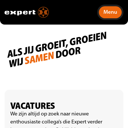
Menu
A
L
S
JI
J
G
R
O
EI
T,
G
R
O
EI
E
N
WI
DOOR
SAMEN
J
VACATURES
We zijn altijd op zoek naar nieuwe
enthousiaste collega’s die Expert verder