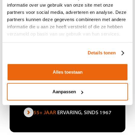
informatie over uw gebruik van onze site met onze
partners voor social media, adverteren en analyse. Deze
partners kunnen deze gegevens combineren met andere
informatie die u aan ze heeft verstrekt of die ze hebben
CIJFERS
WAAR WE TROTS
verzameld op basis van uw gebruik van hun services.
OP ZIJN
Groeien is natuurlijk veel meer dan alleen
Details tonen
cijfers. Al zijn die cijfers wel het bewijs
voor de grote stappen die we hebben
Alles toestaan
gemaakt met elkaar. En daar zijn we trots
op.
Aanpassen
141
WINKELS
1350+
WERKNEMERS
55+ JAAR
ERVARING, SINDS 1967