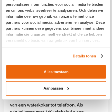
je veel contact hebt met mensen
personaliseren, om functies voor social media te bieden
• Een marktconform salaris op basis van je
en om ons websiteverkeer te analyseren. Ook delen we
werkervaring
informatie over uw gebruik van onze site met onze
• Goede secundaire arbeidsvoorwaarden
partners voor social media, adverteren en analyse. Deze
• Ruimte om jezelf te ontwikkelen en veel te
partners kunnen deze gegevens combineren met andere
informatie die u aan ze heeft verstrekt of die ze hebben
leren
verzameld op basis van uw gebruik van hun services.
• Online en offline opleidingsmogelijkheden
• Korting op producten uit ons assortiment
Details tonen
Meegroeien met de Beste
Elektronicawinkel van Nederland?
Alles toestaan
Solliciteer nu
Aanpassen
Over Expert
Iedereen koopt en gebruikt
elektronica, van een wasmachine tot TV en
van een waterkoker tot telefoon. Als