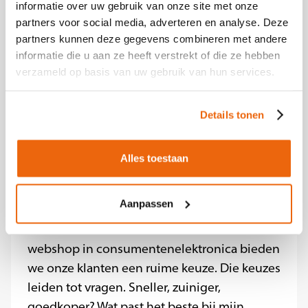
informatie over uw gebruik van onze site met onze
leren
partners voor social media, adverteren en analyse. Deze
• Online en offline opleidingsmogelijkheden
partners kunnen deze gegevens combineren met andere
informatie die u aan ze heeft verstrekt of die ze hebben
• Korting op producten uit ons assortiment
verzameld op basis van uw gebruik van hun services.
Meegroeien met de Beste
Elektronicawinkel van Nederland?
Details tonen
Solliciteer nu
Alles toestaan
Over Expert
Iedereen koopt en gebruikt
elektronica, van een wasmachine tot TV en
Aanpassen
van een waterkoker tot telefoon. Als
winkelketen met 140 winkels én een
webshop in consumentenelektronica bieden
we onze klanten een ruime keuze. Die keuzes
leiden tot vragen. Sneller, zuiniger,
goedkoper? Wat past het beste bij mijn