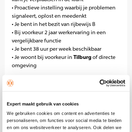
• Proactieve instelling waarbij je problemen
signaleert, oplost en meedenkt
• Je bent in het bezit van rijbewijs B
• Bij voorkeur 2 jaar werkervaring in een
vergelijkbare functie
• Je bent 38 uur per week beschikbaar
Tilburg
• Je woont bij voorkeur in
of directe
omgeving
Wat kan jij van ons verwachten?
• Een zelfstandige en afwisselende baan waar
je veel contact hebt met mensen
Expert maakt gebruik van cookies
• Een marktconform salaris op basis van je
We gebruiken cookies om content en advertenties te
werkervaring
personaliseren, om functies voor social media te bieden
• Goede secundaire arbeidsvoorwaarden
en om ons websiteverkeer te analyseren. Ook delen we
• Ruimte om jezelf te ontwikkelen en veel te