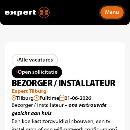
Menu
Alle vacatures
Open sollicitatie
BEZORGER / INSTALLATEUR
Expert Tilburg
Tilburg
Fulltime
01-06-2026
– ons vertrouwde
Bezorger / installateur
gezicht aan huis
Een koelkast zorgvuldig inbouwen, een tv
installeren of een wifi-netwerk configureren?