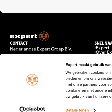
CONTACT
SNEL NA
Expert
Nederlandse Expert Groep B.V.
Over Ex
Gildenstraat 7
Ervarin
Ondern
3861 RG Nijkerk
Expert maakt gebruik van
Open sol
VOLG ONS
Contac
We gebruiken cookies om c
Facebook
Bekijk 
Instagram
bieden en om ons websitev
YouTube
met onze partners voor so
LinkedIn
combineren met andere inf
uw gebruik van hun servic
© Expert Nederland
Privacy
Cookies
Details tonen