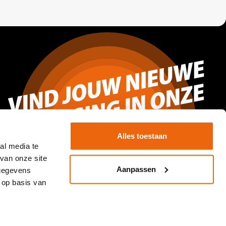
Alles toestaan
al media te
van onze site
Aanpassen
 gegevens
 op basis van
Bekijk vacatures
Open sollicitatie
Website door Bomdiggy