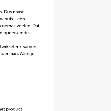
n. Dus naast
uw huis – een
n gemak voelen. Dat
een opgeruimde,
ontwikkelen? Samen
nden aan. Want je
 het product